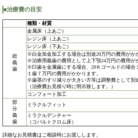
■治療費の目安
種類・材質
金属床（上あご）
レジン床（上あご）
レジン床（下あご）
※白金加金加工する場合は別途20万円の費用がか
総
※治療用義歯の費用として上下顎24万円の費用が
義
※臼歯を金属歯にする場合、20Ｋゴールドの場合
歯
１歯７万円の費用がかかります。
※歯茎のすり減りが大きい方等は調整費として別
（治療費お見積り時に明示致します。）
コンフォート加工
部
ミラクルフィット
分
義
ミラクルデンチャー
歯
（コバルトクロム床）
詳細なお見積書はご相談時にお渡しします。