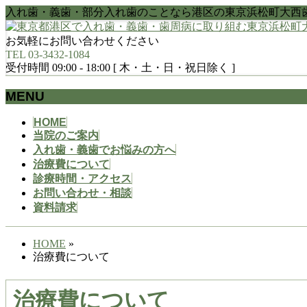
入れ歯・義歯・部分入れ歯のことなら港区の東京浜松町大西
お気軽にお問い合わせください
TEL 03-3432-1084
受付時間 09:00 - 18:00 [ 木・土・日・祝日除く ]
MENU
メ
HOME
当院のご案内
ニ
入れ歯・義歯でお悩みの方へ
ュ
治療費について
ー
診療時間・アクセス
を
お問い合わせ・相談
飛
資料請求
ば
す
HOME
»
治療費について
治療費について