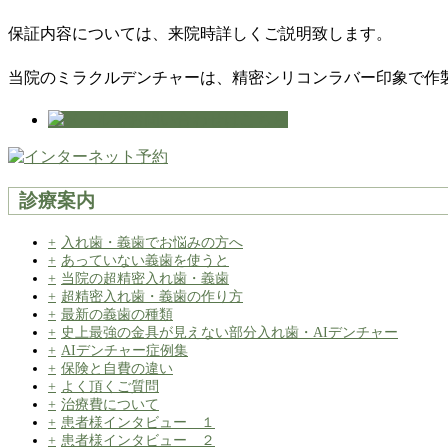
保証内容については、来院時詳しくご説明致します。
当院のミラクルデンチャーは、精密シリコンラバー印象で作
診療案内
入れ歯・義歯でお悩みの方へ
あっていない義歯を使うと
当院の超精密入れ歯・義歯
超精密入れ歯・義歯の作り方
最新の義歯の種類
史上最強の金具が見えない部分入れ歯・AIデンチャー
AIデンチャー症例集
保険と自費の違い
よく頂くご質問
治療費について
患者様インタビュー １
患者様インタビュー ２