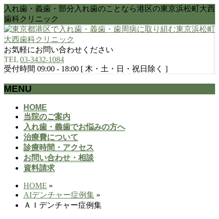
入れ歯・義歯・部分入れ歯のことなら港区の東京浜松町大西
歯科クリニック
お気軽にお問い合わせください
TEL
03-3432-1084
受付時間 09:00 - 18:00 [ 木・土・日・祝日除く ]
MENU
メ
HOME
当院のご案内
ニ
入れ歯・義歯でお悩みの方へ
ュ
治療費について
ー
診療時間・アクセス
を
お問い合わせ・相談
飛
資料請求
ば
す
HOME
»
AIデンチャー症例集
»
ＡＩデンチャー症例集