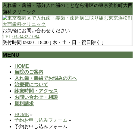
入れ歯・義歯・部分入れ歯のことなら港区の東京浜松町大西
歯科クリニック
お気軽にお問い合わせください
TEL
03-3432-1084
受付時間 09:00 - 18:00 [ 木・土・日・祝日除く ]
MENU
メ
HOME
当院のご案内
ニ
入れ歯・義歯でお悩みの方へ
ュ
治療費について
ー
診療時間・アクセス
を
お問い合わせ・相談
飛
資料請求
ば
す
HOME
»
予約お申し込みフォーム
»
予約お申し込みフォーム